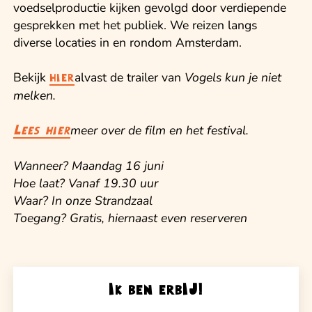
voedselproductie kijken gevolgd door verdiepende
gesprekken met het publiek. We reizen langs
diverse locaties in en rondom Amsterdam.
B ekijk
alvast de trailer van
Vogels kun je niet
hier
melken.
meer over de film en het festival.
L ees hier
W anneer? Maandag 16 juni
H oe laat? Vanaf 19.30 uur
W aar? In onze Strandzaal
T oegang? Gratis, hiernaast even reserveren
Ik ben erbIJ!