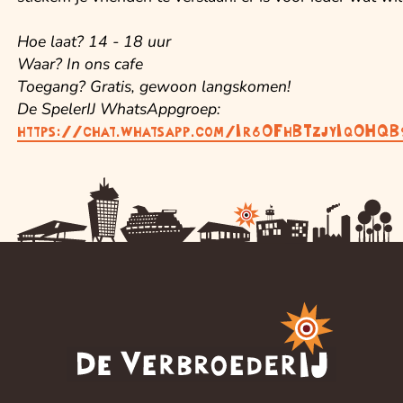
Hoe laat? 14 - 18 uur
Waar? In ons cafe
Toegang? Gratis, gewoon langskomen!
D e SpelerIJ WhatsAppgroep:
https://chat.whatsapp.com/Ir6OFhBTzjyIqOHQ