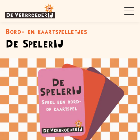
Bord- en kaartspelletjes
De SpelerIJ