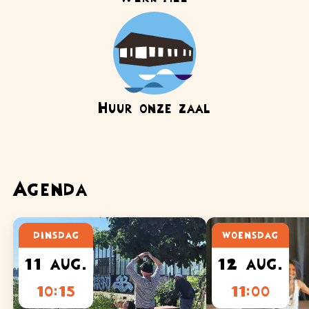
Huur onze zaal
Agenda
dinsdag
woensdag
11 aug.
12 aug.
10:15
11:00